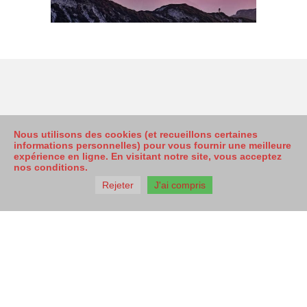
Nous utilisons des cookies (et recueillons certaines
informations personnelles) pour vous fournir une meilleure
expérience en ligne. En visitant notre site, vous acceptez
nos conditions.
Mentions Légales
Rejeter
J'ai compris
© 2023 École d'Équitation du Dicosa - 81710
SAÏX
SIRET 889 280 632 00015 - RCS de Castres
Tél. 06 37 25 85 51